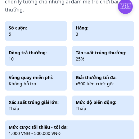
chọn lý tưởng cho những ai đam mê trò chơi bài đổi
🇻🇳
thưởng.
Số cuộn:
Hàng:
5
3
Dòng trả thưởng:
Tần suất trúng thưởng:
10
25%
Vòng quay miễn phí:
Giải thưởng tối đa:
Không hỗ trợ
x500 tiền cược gốc
Xác suất trúng giải lớn:
Mức độ biến động:
Thấp
Thấp
Mức cược tối thiểu - tối đa:
1.000 VNĐ - 500.000 VNĐ