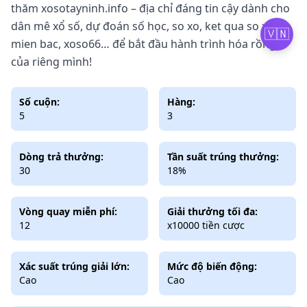
thăm xosotayninh.info – địa chỉ đáng tin cậy dành cho
dân mê xổ số, dự đoán số học, so xo, ket qua so xo
🇻🇳
mien bac, xoso66… để bắt đầu hành trình hóa rồng
của riêng mình!
Số cuộn:
Hàng:
5
3
Dòng trả thưởng:
Tần suất trúng thưởng:
30
18%
Vòng quay miễn phí:
Giải thưởng tối đa:
12
x10000 tiền cược
Xác suất trúng giải lớn:
Mức độ biến động:
Cao
Cao