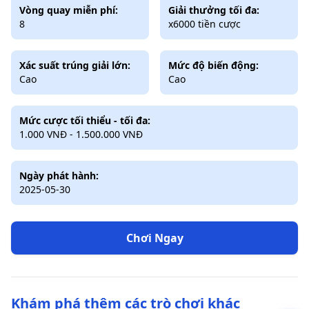
Vòng quay miễn phí:
Giải thưởng tối đa:
8
x6000 tiền cược
Xác suất trúng giải lớn:
Mức độ biến động:
Cao
Cao
Mức cược tối thiểu - tối đa:
1.000 VNĐ - 1.500.000 VNĐ
Ngày phát hành:
2025-05-30
Chơi Ngay
Khám phá thêm các trò chơi khác