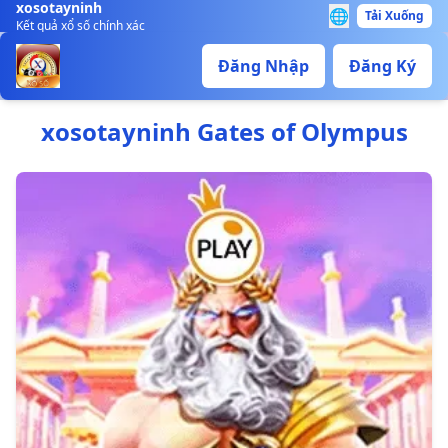
xosotayninh
🌐
Tải Xuống
Kết quả xổ số chính xác
Đăng Nhập
Đăng Ký
xosotayninh Gates of Olympus